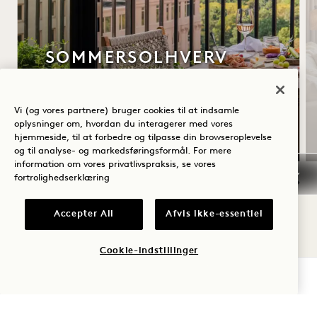
SOMMERSOLHVERV
Op til 30 % rabat på dit ophold
En flaske rosé
Vi (og vores partnere) bruger cookies til at indsamle
Fleksible afbestillingsbetingelser
oplysninger om, hvordan du interagerer med vores
hjemmeside, til at forbedre og tilpasse din browseroplevelse
og til analyse- og markedsføringsformål. For mere
information om vores privatlivspraksis, se vores
fortrolighedserklæring
Sommersolhverv
Accepter All
Afvis ikke-essentiel
Cookie-indstillinger
TJEK TILGÆNGELIGHED
1 Hotel Central Park