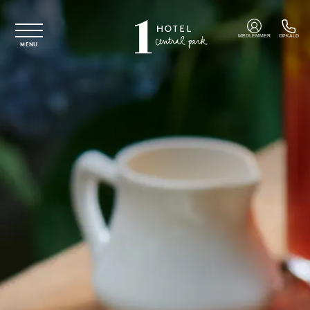
Spring til hovedindhold
MEDLEMMER
OPKALD
MENU