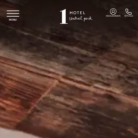
Spring til hovedindhold
MEDLEMMER
OPKALD
MENU