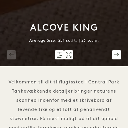
ALCOVE KING
Average Size: 251 sq.ft. | 23 sq.m.
1 / 3
Velkommen til dit tilflugtssted i Central Park
Tankevækkende detaljer bringer naturens
skønhed indenfor med et skrivebord af
levende træ og et loft af genanvendt
stævnetræ. Få mest muligt ud af dit ophold