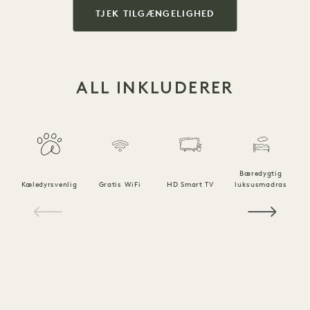
TJEK TILGÆNGELIGHED
ALL INKLUDERER
Bæredygtig
Kæledyrsvenlig
Gratis WiFi
HD Smart TV
luksusmadras
1 / 18