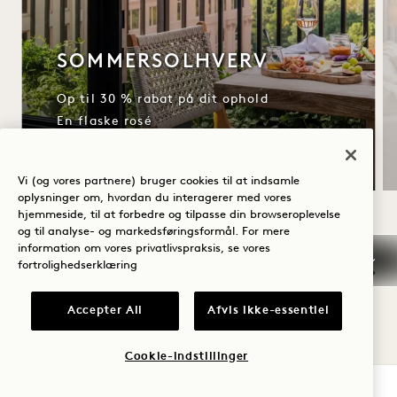
SOMMERSOLHVERV
Op til 30 % rabat på dit ophold
En flaske rosé
Fleksible afbestillingsbetingelser
Vi (og vores partnere) bruger cookies til at indsamle
oplysninger om, hvordan du interagerer med vores
hjemmeside, til at forbedre og tilpasse din browseroplevelse
og til analyse- og markedsføringsformål. For mere
NaN / 12
information om vores privatlivspraksis, se vores
fortrolighedserklæring
Accepter All
Afvis ikke-essentiel
ANDRE VÆRELSER, DU MÅSKE
Cookie-indstillinger
KAN LIDE
TJEK TILGÆNGELIGHED