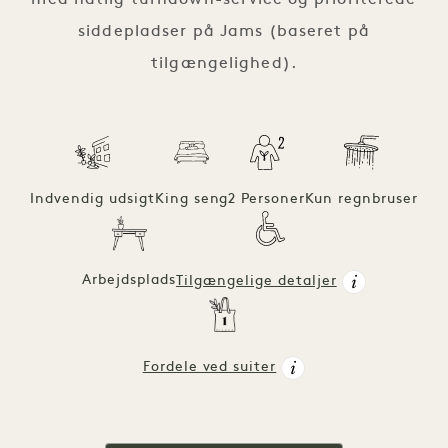
med natlig turndown-service og prioriterede
siddepladser på Jams (baseret på
tilgængelighed).
Indvendig udsigt
King seng
2 Personer
Kun regnbruser
Arbejdsplads
Tilgængelige detaljer
Fordele ved suiter