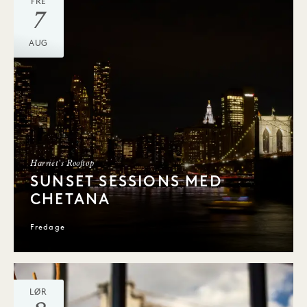
FRE
7
AUG
Harriet's Rooftop
SUNSET SESSIONS MED
CHETANA
Fredage
LØR