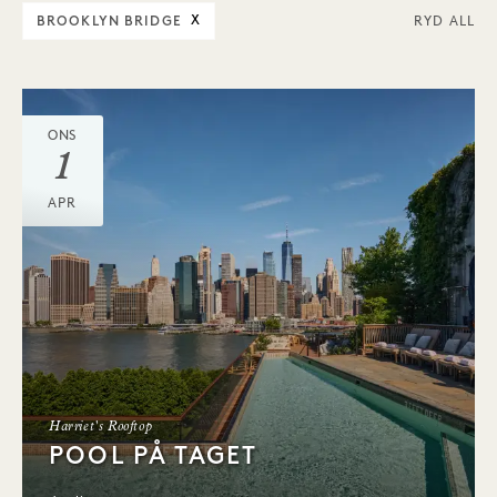
BROOKLYN BRIDGE
X
RYD ALL
ONS
1
APR
Harriet's Rooftop
POOL PÅ TAGET