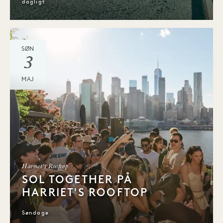
dagligt
SØN
3
MAJ
Harriet's Rooftop
SOL TOGETHER PÅ
HARRIET'S ROOFTOP
Søndage