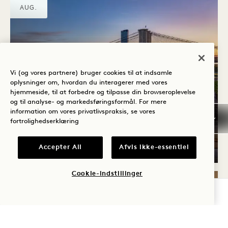
AUG.
Vi (og vores partnere) bruger cookies til at indsamle
oplysninger om, hvordan du interagerer med vores
hjemmeside, til at forbedre og tilpasse din browseroplevelse
og til analyse- og markedsføringsformål. For mere
Harriets
information om vores privatlivspraksis, se vores
OVENFOR (TI)
fortrolighedserklæring
Lørdage
Accepter All
Afvis ikke-essentiel
Cookie-indstillinger
TJEK TILGÆNGELIGHED
MAN
10
AUG