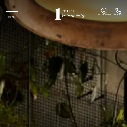
Spring til hovedindhold
MEDLEMMER
OPKALD
MENU