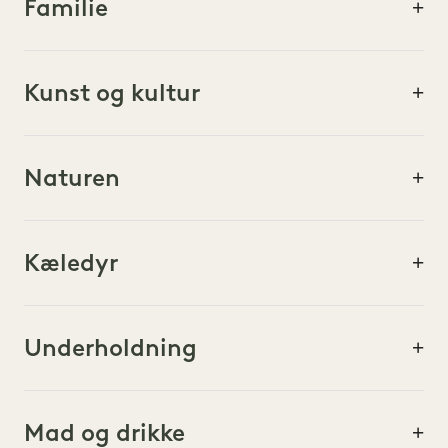
Familie
Få en rutevejledning
Ligger ved Pier 1 i Brooklyn Bridge Park, lige syd for
den ikoniske bro i Brooklyn Heights-kvarteret og få
Kunst og kultur
minutter fra centrum af Manhattan.
VIS ALL
Naturen
AKTIVITETER OG TURE
Kæledyr
KUNST OG KULTUR
AT GØRE GODT
Underholdning
UNDERHOLDNING
Mad og drikke