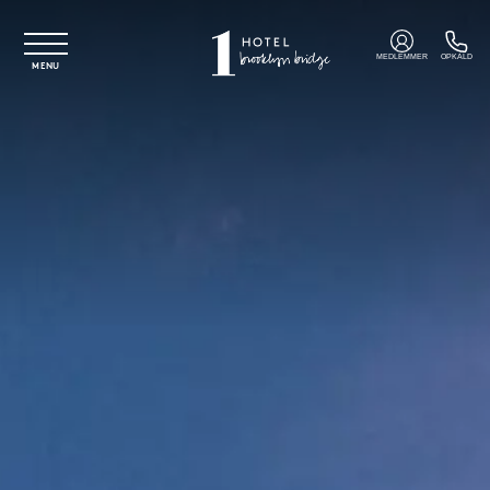
Spring til hovedindhold
MEDLEMMER
OPKALD
MENU