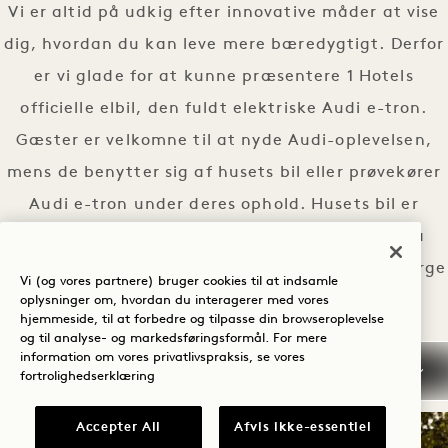
Vi er altid på udkig efter innovative måder at vise
dig, hvordan du kan leve mere bæredygtigt. Derfor
er vi glade for at kunne præsentere 1 Hotels
officielle elbil, den fuldt elektriske Audi e-tron.
Gæster er velkomne til at nyde Audi-oplevelsen,
mens de benytter sig af husets bil eller prøvekører
Audi e-tron under deres ophold. Husets bil er
tilgængelig efter først-til-mølle-princippet fra
hotellets indgang. Kontakt venligst vores concierge
Vi (og vores partnere) bruger cookies til at indsamle
for at prøvekøre.
oplysninger om, hvordan du interagerer med vores
hjemmeside, til at forbedre og tilpasse din browseroplevelse
og til analyse- og markedsføringsformål. For mere
AUDI-OPLEVELSE
LÆS MERE
information om vores privatlivspraksis, se vores
fortrolighedserklæring
Accepter All
Afvis ikke-essentiel