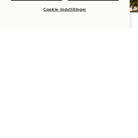
Cookie-indstillinger
TJEK TILGÆNGELIGHED
AUDI HOUSE CAR
Daglig | Opkald efter anmodning
Den fuldt elektriske Audi e-tron husbil er