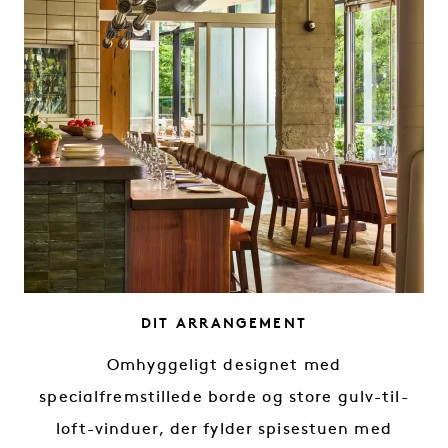
SLOGAN VÆR VÆRT FOR
DIT ARRANGEMENT
Omhyggeligt designet med
specialfremstillede borde og store gulv-til-
loft-vinduer, der fylder spisestuen med