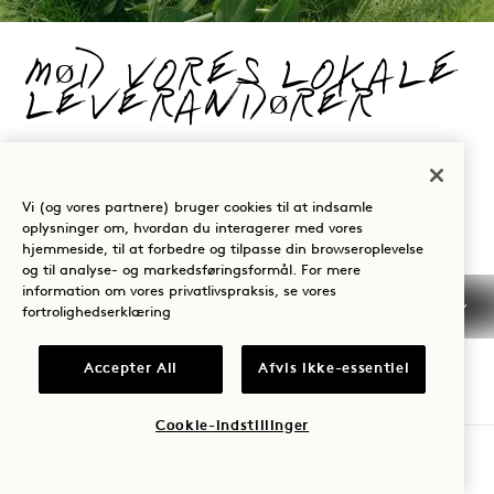
MØD VORES LOKALE
LEVERANDØRER
At støtte lokale landmænd og producenter er
afgørende for vores indsats for
Vi (og vores partnere) bruger cookies til at indsamle
bæredygtighed. Vores leverandører forsyner
oplysninger om, hvordan du interagerer med vores
hjemmeside, til at forbedre og tilpasse din browseroplevelse
os med de friskeste, etisk fremskaffede
og til analyse- og markedsføringsformål. For mere
information om vores privatlivspraksis, se vores
ingredienser for at sikre en bevidst
fortrolighedserklæring
spiseoplevelse.
Accepter All
Afvis ikke-essentiel
Cookie-indstillinger
BOOK ET BORD