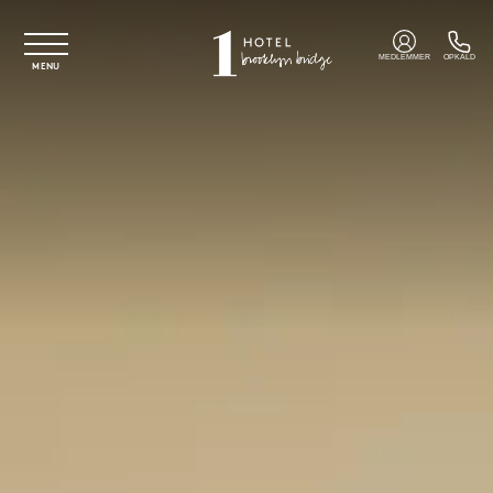
Spring til hovedindhold
MEDLEMMER
OPKALD
MENU