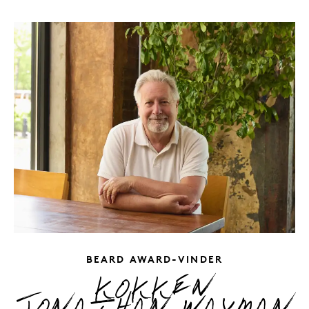
SLOGAN JAMES
BEARD AWARD-VINDER
KOKKEN
JONATHAN WAXMAN