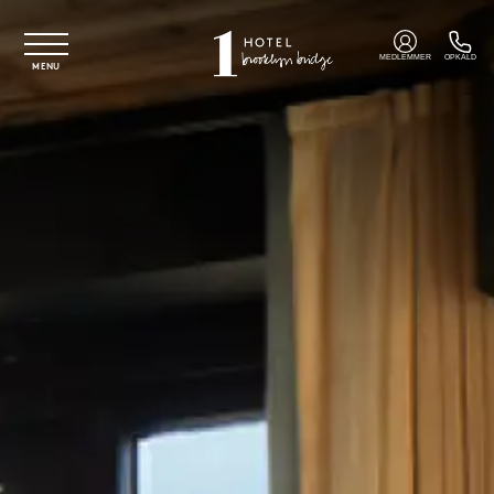
Spring til hovedindhold
MEDLEMMER
OPKALD
MENU