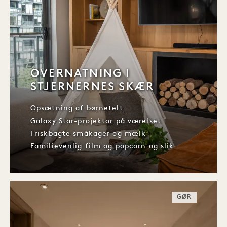
OVERNATNING I
STJERNERNES SKÆR
Opsætning af børnetelt
Galaxy Star-projektor på værelset
Friskbagte småkager og mælk
Familievenlig film og popcorn og slik
GØR