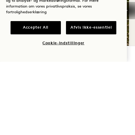
og til analyse- og markedsføringsformål. For mere
information om vores privatlivspraksis, se vores
fortrolighedserklæring
Accepter All
Afvis ikke-essentiel
HIGHERDOSE-
SØVNRITUALET
Cookie-indstillinger
TJEK TILGÆNGELIGHED
HigherDOSE ansigtsmaske med rødt lys
Kobberbørste til kroppen
Transdermal magnesiumspray
SØVN