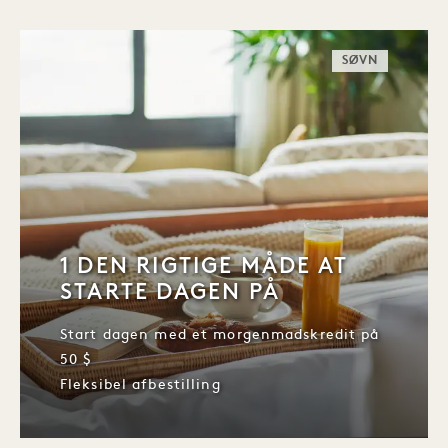
SØVN
1 DEN RIGTIGE MÅDE AT
STARTE DAGEN PÅ
Start dagen med et morgenmadskredit på
50 $
Fleksibel afbestilling