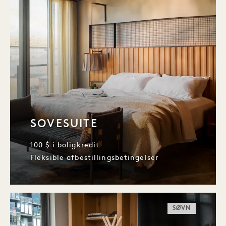
SOVESUITE
100 $ i boligkredit
Fleksible afbestillingsbetingelser
SØVN