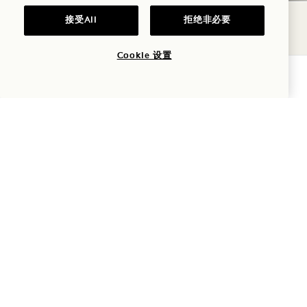
早到/晚走
接受All
拒绝非必要
税费
Cookie 设置
立即预订
宠物
停车场
常见问题