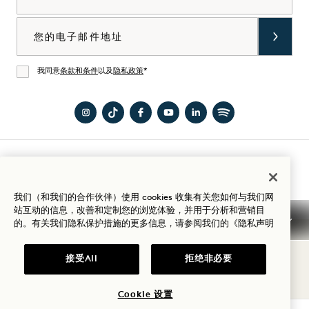
选购Goodthings
电子邮件
我同意
条款和条件
以及
隐私政策
*
同意
在
访问
在
在
在
访问
Instagram
TikTok
Facebook
YouTube
LinkedIn
Spotify
上访
上的1
上访
上访
上访
上的1
入住指南
问
Hotels
问
问1
问1
Hotels
我们（和我们的合作伙伴）使用 cookies 收集有关您如何与我们网
Mayfair
Mayfair
Hotels
Hotels
站互动的信息，改善和定制您的浏览体验，并用于分析和营销目
1
1
的。有关我们隐私保护措施的更多信息，请参阅我们的
《隐私声明
条款和条件
隐私声明
无障碍环境
Mission 条款与条件
Hotel
Hotel
Cookie Settings
接受All
拒绝非必要
© 2026SH Group
Cookie 设置