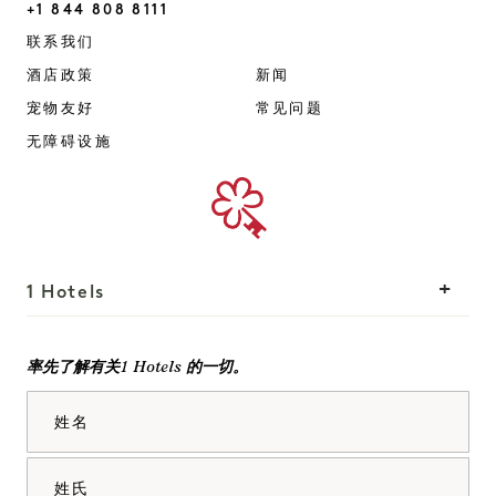
+1 844 808 8111
Mayfair
联系我们
酒店政策
新闻
宠物友好
常见问题
无障碍设施
1 Hotels
我们的地点
Mission
率先了解有关1 Hotels 的一切。
我们的故事
加入我们的团队
姓名
可持续性
1 Homes
The Field Guide
发展
姓氏
新闻
联系我们