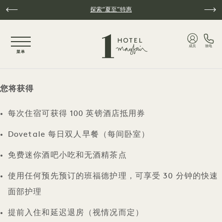
跳至主要内容
探索“夏至”特惠
NaN / 3
成员
致电
菜单
您将获得
每次住宿可获得 100 英镑酒店抵用券
Dovetale 每日双人早餐（每间卧室）
免费迷你酒吧小吃和无酒精茶点
使用任何预先预订的班福德护理，可享受 30 分钟的快速
面部护理
提前入住和延迟退房（视情况而定）