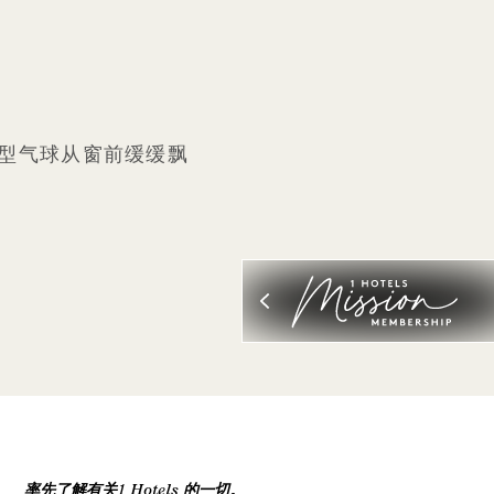
型气球从窗前缓缓飘
。
率先了解有关1 Hotels 的一切。