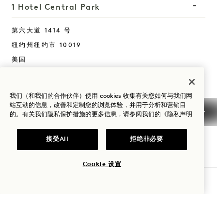
1 Hotel Central Park
第六大道 1414 号
纽约州纽约市
10019
美国
酒店
+1 212 703 2001
我们（和我们的合作伙伴）使用 cookies 收集有关您如何与我们网
预订：
站互动的信息，改善和定制您的浏览体验，并用于分析和营销目
的。有关我们隐私保护措施的更多信息，请参阅我们的
《隐私声明
+1 833 625 4111
Central Park
联系我们
接受All
拒绝非必要
酒店政策
新闻
宠物友好
常见问题
Cookie 设置
无障碍设施
查询可用性