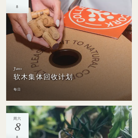
8
Jams
软木集体回收计划
每日
周六
8
8