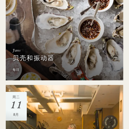
Jams
贝壳和振动器
每日
周二
11
8月