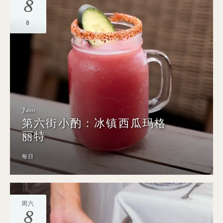
8
8
Jams
第六街小酌：冰镇西瓜玛格
丽特
每日
周六
8