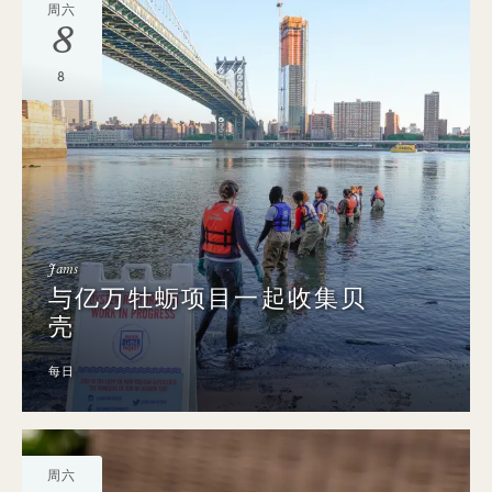
周六
8
8
Jams
与亿万牡蛎项目一起收集贝
壳
每日
周六