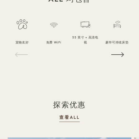
55 英寸 + 高清电
宠物友好
免费 WiFi
视
豪华可持续床垫
1 / 20
探索优惠
查看ALL