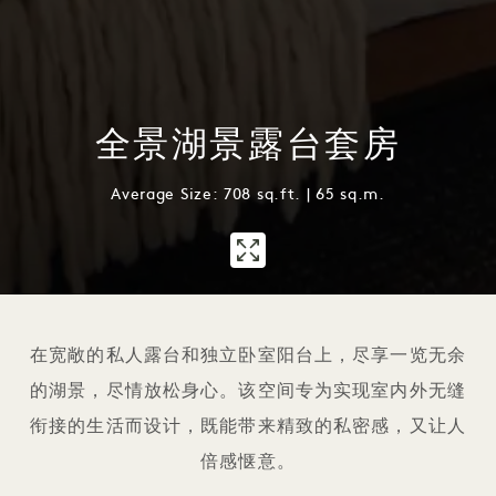
全景湖景露台套房
Average Size: 708 sq.ft. | 65 sq.m.
1 / 1
在宽敞的私人露台和独立卧室阳台上，尽享一览无余
的湖景，尽情放松身心。该空间专为实现室内外无缝
衔接的生活而设计，既能带来精致的私密感，又让人
倍感惬意。