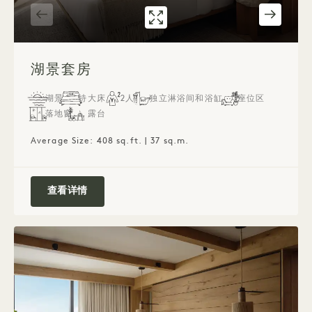
7593画廊
湖景套房
1 / 3
湖景套房
湖景
特大床
2人
独立淋浴间和浴缸
座位区
落地窗
露台
Average Size: 408 sq.ft. | 37 sq.m.
湖景套房
查看详情