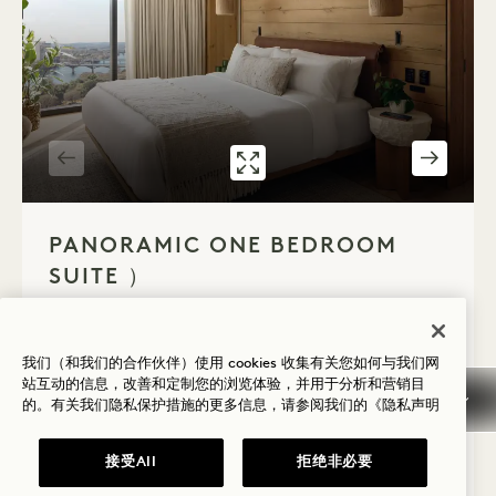
7592号套房
PANORAMIC ONE B
1 / 5
PANORAMIC ONE BEDROOM
SUITE ）
城市与湖泊，全景视野
特大床
2人
独立淋浴间和浴缸
座位区
落地窗
环绕式阳台
我们（和我们的合作伙伴）使用 cookies 收集有关您如何与我们网
站互动的信息，改善和定制您的浏览体验，并用于分析和营销目
Average Size: 564 sq.ft. | 52 sq.m.
的。有关我们隐私保护措施的更多信息，请参阅我们的
《隐私声明
接受All
拒绝非必要
Panoramic One Bedroom Suite ）
查看详情