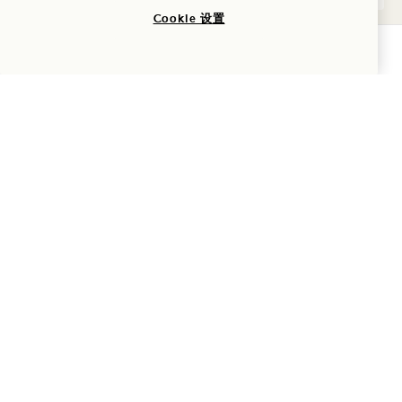
Cookie 设置
查询可用性
GALLERY 7582
湖景套房
1 / 1
湖景套房
湖景与全景
特大床
2人
独立淋浴间与浴缸 + 客用卫生间
落地窗
环绕式阳台