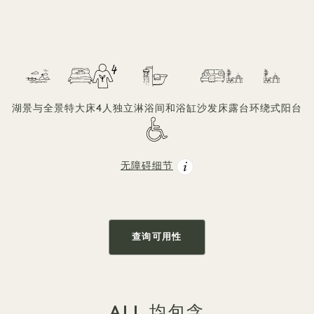
湖景与全景
特大床
4人
独立淋浴间和浴缸
沙发床
露台
环绕式阳台
无障碍细节
查询可用性
ALL 均包含