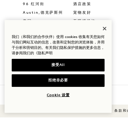
96 红河街
酒店政策
Austin
,
德克萨斯州
宠物友好
美国
无障碍设施
酒店
新闻
我们（和我们的合作伙伴）使用 cookies 收集有关您如何
+1 737 415 9800
常见问题
与我们网站互动的信息，改善和定制您的浏览体验，并用
预订：
于分析和营销目的。有关我们隐私保护措施的更多信息，
请参阅我们的
《隐私声明
+1 833 770 7111
Austin
联系我们
接受All
拒绝非必要
Cookie 设置
条款和