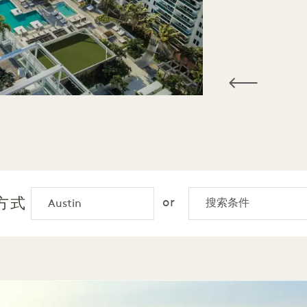
i Beach—From Oceanfront Resorts to Historic
方式