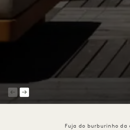
1 / 6
Fuja do burburinho da 