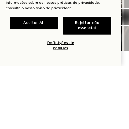
informações sobre as nossas práticas de privacidade,
consulte o nosso
Aviso de privacidade
SOLSTÍCIO DE VERÃO
Aceitar All
Rejeitar não
essencial
Até 40% de desconto na sua estadia
: uma garrafa de vinho rosé
Definições de
cookies
VERIFICAR DISPONIBILIDADE
NaN / 11
1 Hotel San Francisco