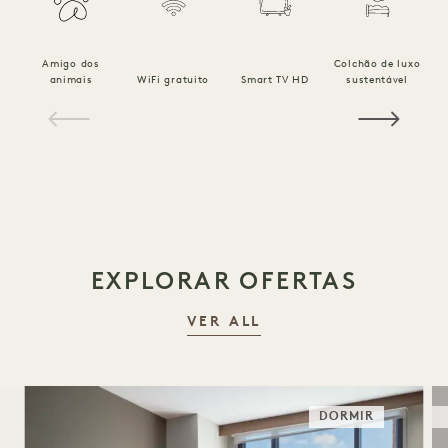
Amigo dos
Colchão de luxo
R
animais
WiFi gratuito
Smart TV HD
sustentável
1 / 16
EXPLORAR OFERTAS
VER ALL
DORMIR