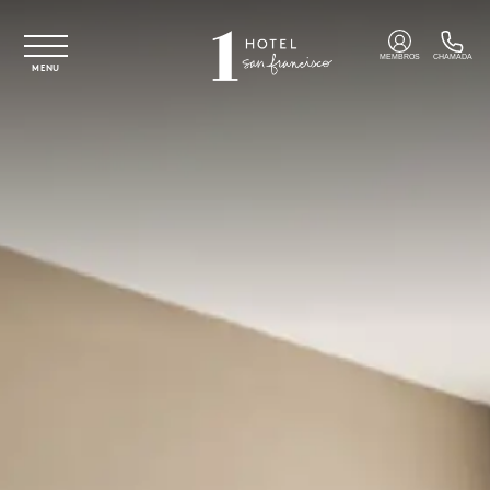
Saltar para o conteúdo principal
MEMBROS
CHAMADA
MENU