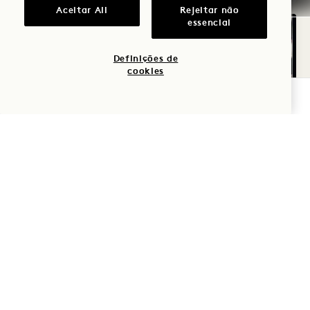
Aceitar All
Rejeitar não
essencial
Definições de
cookies
VERIFICAR DISPONIBILIDADE
PLANTA 591
GALERIA 591
WATERFRONT KING
WATERFRONT 
1 / 2
WATERFRONT KING
Cama King
2 Pessoas
Apenas chuveiro de chuva
Vista da baía