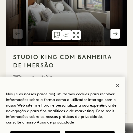
PLANTA 590
VISITA VIRTUAL 360° 590
GALERIA 590
STUDIO KING BANHEI
STUDIO KIN
STU
1 / 2
STUDIO KING COM BANHEIRA
DE IMERSÃO
Cama King
2 Pessoas
Chuveiro de efeito chuva e banheira separados
Vista da torre e da cidade
Nós (e os nossos parceiros) utilizamos cookies para recolher
informações sobre a forma como o utilizador interage com o
Average Size: 410 sq.ft. | 38 sq.m.
nosso Web site, melhorar e personalizar a sua experiência de
navegação e para fins analíticos e de marketing. Para mais
informações sobre as nossas práticas de privacidade,
consulte o nosso
Aviso de privacidade
Studio King com banheira de imersão
Ver detalhes