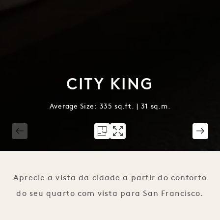
CITY KING
Average Size: 335 sq.ft. | 31 sq.m.
1 / 4
Aprecie a vista da cidade a partir do conforto
do seu quarto com vista para San Francisco.