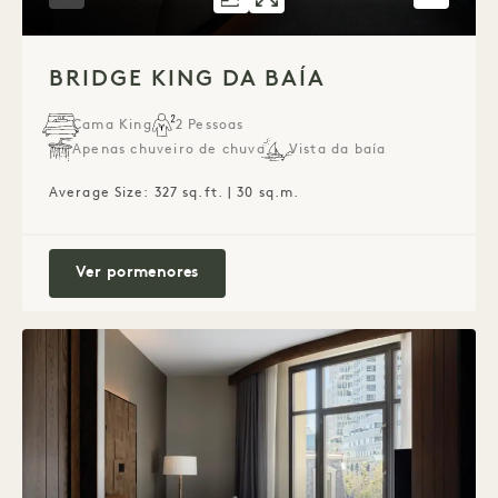
PLANTA 585
GALERIA 585
BAY BRIDGE KING
BAY BRIDGE K
1 / 2
BRIDGE KING DA BAÍA
Cama King
2 Pessoas
Apenas chuveiro de chuva
Vista da baía
Average Size: 327 sq.ft. | 30 sq.m.
Bridge King da baía
Ver pormenores