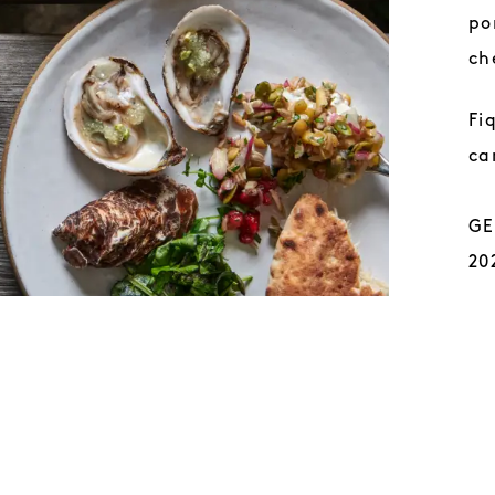
po
ch
Fi
ca
GE
20