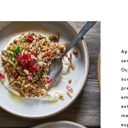
Ap
se
Os
su
pr
em
ex
me
es