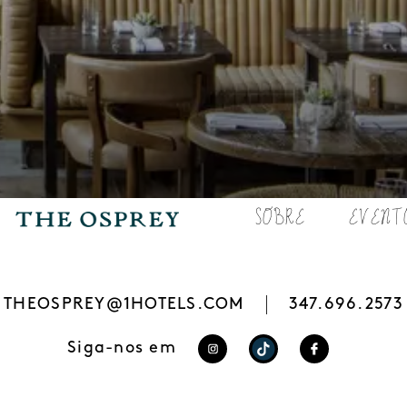
SOBRE
EVENT
O RESTAURANTE OSPREY
THEOSPREY@1HOTELS.COM
347.696.2573
Siga-nos em
https://www.instagra
https://www.tikt
https://ww