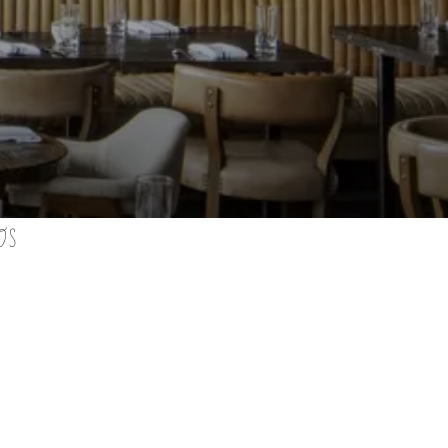
OS
m.com/theospreybk/
ok.com/@1hotels
w.facebook.com/TheOspreyBK/