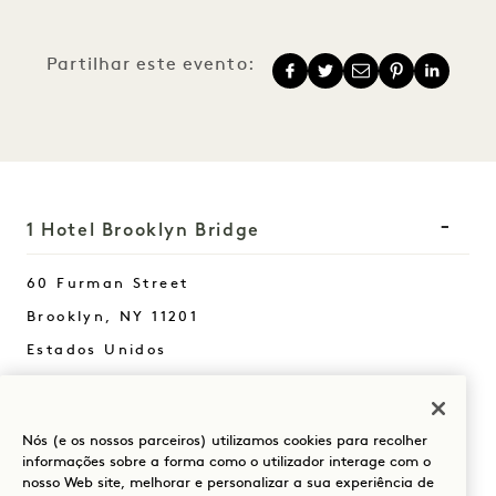
Partilhar este evento:
1 Hotel Brooklyn Bridge
60 Furman Street
Brooklyn
,
NY
11201
Estados Unidos
Hotel:
+1 347 696 2500
Nós (e os nossos parceiros) utilizamos cookies para recolher
Reservas:
informações sobre a forma como o utilizador interage com o
+1 833 625 6111
nosso Web site, melhorar e personalizar a sua experiência de