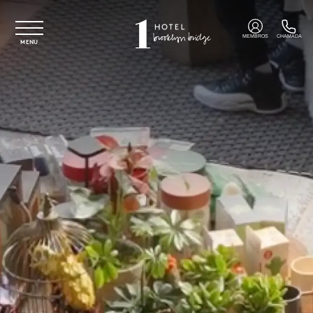
Saltar para o conteúdo principal
MEMBROS
CHAMADA
MENU