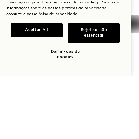
navegação e para fins analíticos e de marketing. Para mais
Brooklyn Bridge
Contactar-nos
informações sobre as nossas práticas de privacidade,
consulte o nosso
Aviso de privacidade
Políticas
Acessibilidade
Amigo dos animais de
Imprensa
Aceitar All
Rejeitar não
estimação
FAQs
essencial
Definições de
cookies
VERIFICAR DISPONIBILIDADE
1 Hotels
As nossas localizações
Mission
Seja o primeiro a saber tudo sobre 1 Hotels.
A nossa história
Junte-se à nossa
Nome próprio
Sustentabilidade
equipa
The Field Guide
1 Homes
Apelido
Imprensa
Desenvolvimento
Loja Goodthings
Contactar-nos