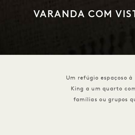
VARANDA COM VIS
1 / 1
Um refúgio espaçoso à 
King a um quarto com
famílias ou grupos q