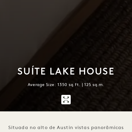
SUÍTE LAKE HOUSE
Average Size: 1350 sq.ft. | 125 sq.m.
1 / 1
Situada no alto de Austin vistas panorâmicas