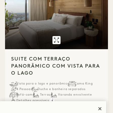
GALERIA 7594
SUITE COM TE
1 / 1
SUITE COM TERRAÇO
PANORÂMICO COM VISTA PARA
O LAGO
Vista para o lago e panorâmica
Cama King
4 Pessoas
Duche e banheira separados
Sofá-cama
Terraço
Varanda envolvente
Detalhes acessíveis
Average Size: 708 sq.ft. | 65 sq.m.