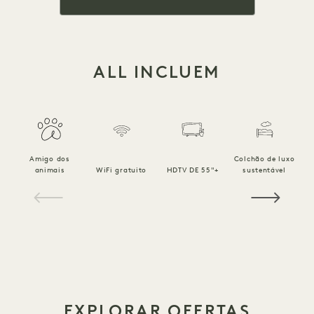
ALL INCLUEM
Amigo dos
Colchão de luxo
R
animais
WiFi gratuito
HDTV DE 55"+
sustentável
1 / 20
EXPLORAR OFERTAS