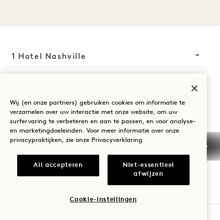
1 Hotel Nashville
710 Demonbreunstraat
Nashville
TN
37203
Wij (en onze partners) gebruiken cookies om informatie te
Verenigde Staten
verzamelen over uw interactie met onze website, om uw
surfervaring te verbeteren en aan te passen, en voor analyse-
Hotel:
en marketingdoeleinden. Voor meer informatie over onze
+1 615 510 0400
privacypraktijken, zie onze
Privacyverklaring
Reserveringen:
All accepteren
Niet-essentieel
+1 833 624 3111
afwijzen
Nashville
Neem contact met ons op
Beleid
Pers
Cookie-instellingen
Huisdiervriendelijk
FAQs
BESCHIKBAARHEID CONTROLEREN