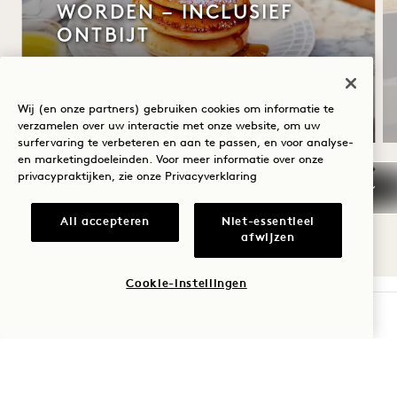
WORDEN – INCLUSIEF
ONTBIJT
Tot 30% korting op uw verblijf
Dagelijks ontbijt
Wij (en onze partners) gebruiken cookies om informatie te
verzamelen over uw interactie met onze website, om uw
surfervaring te verbeteren en aan te passen, en voor analyse-
en marketingdoeleinden. Voor meer informatie over onze
privacypraktijken, zie onze
Privacyverklaring
NaN / 9
All accepteren
Niet-essentieel
afwijzen
Cookie-instellingen
BESCHIKBAARHEID CONTROLEREN
1 Hotel Mayfair
3 Berkeley Street