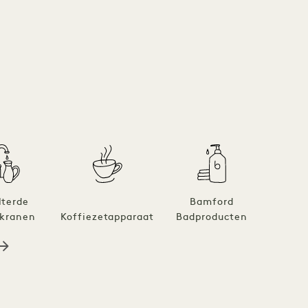
lterde
Bamford
Z
kranen
Koffiezetapparaat
Badproducten
ka
bad