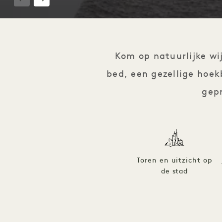
1 / 3
Kom op natuurlijke wij
bed, een gezellige hoe
gep
Toren en uitzicht op
de stad