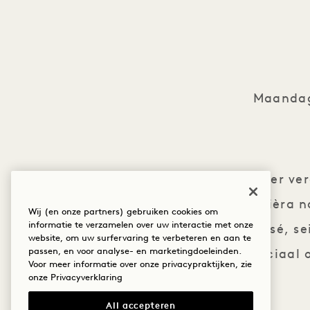
Maandag
Deze zomer ver
Franse Rivièra 
Wij (en onze partners) gebruiken cookies om
informatie te verzamelen over uw interactie met onze
gekoelde rosé, s
website, om uw surfervaring te verbeteren en aan te
passen, en voor analyse- en marketingdoeleinden.
speciaal
Voor meer informatie over onze privacypraktijken, zie
onze
Privacyverklaring
All accepteren