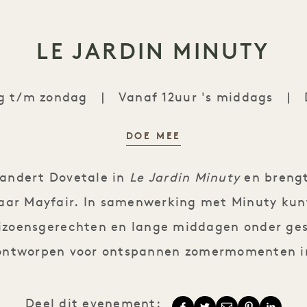
LE JARDIN MINUTY
 t/m zondag
|
Vanaf 12uur 's middags
|
DOE MEE
Le Jardin Minuty
andert Dovetale in
Le Jardin Minuty
en brengt
naar Mayfair. In samenwerking met Minuty kun
eizoensgerechten en lange middagen onder ges
 ontworpen voor ontspannen zomermomenten in
Deel dit evenement: