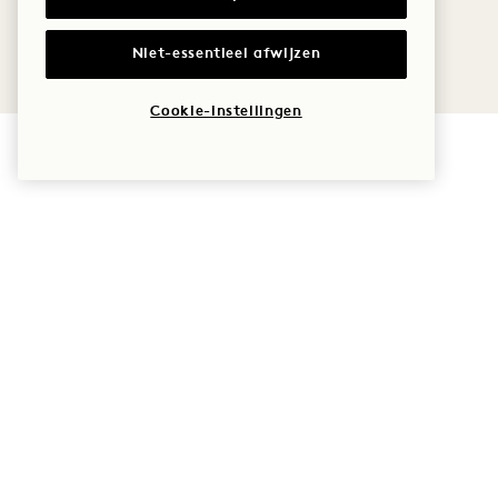
Niet-essentieel afwijzen
Cookie-instellingen
1 Hotel Mayfair
3 Berkeley Street
Beleid
Londen
Huisdiervriendelijk
W1J 8DL
Toegankelijkheid
Verenigd
Pers
Koninkrijk
FAQs
Hotel:
+44 20 3988 0055