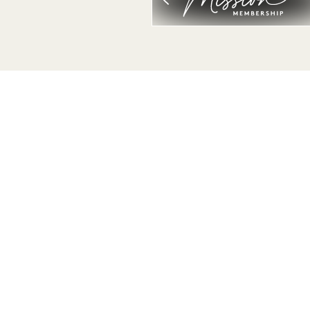
Wees de eerste die alles te weten komt over 1
Hotels.
Voornaam
Achternaam
E-mail
Ik ga akkoord met de
algemene voorwaarden en
het
privacybeleid
*.