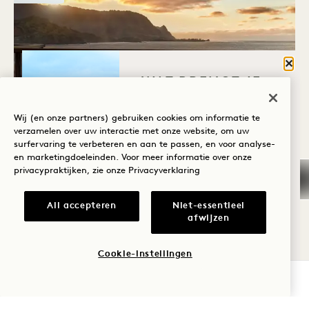
Sluit
WAT BRENGT JE
NAAR HANALEI
Welina Terrace
BAY?
Wij (en onze partners) gebruiken cookies om informatie te
DE MUZIEKSCENE VAN
verzamelen over uw interactie met onze website, om uw
KAUAʻI
surfervaring te verbeteren en aan te passen, en voor analyse-
Wellness
en marketingdoeleinden. Voor meer informatie over onze
privacypraktijken, zie onze
Privacyverklaring
Golf
Per nacht
Romantiek
All accepteren
Niet-essentieel
afwijzen
Tijd met het
ZA
gezin
8
Cookie-instellingen
BESCHIKBAARHEID CONTROLEREN
Avontuur
AUG.