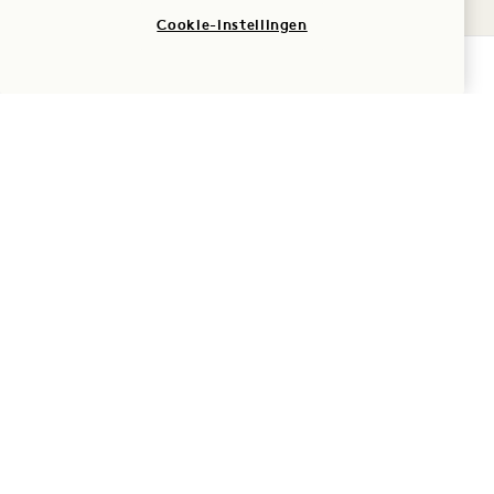
Cookie-instellingen
BELASTINGEN EN
HEFFINGEN
BESCHIKBAARHEID CONTROLEREN
HUISDIEREN
ROOKEN
REGELS VOOR GEBRUIK
ALGEMEEN
VEELGESTELDE VRAGEN