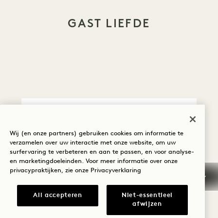
GAST LIEFDE
ANNULERING / NIET
Wij (en onze partners) gebruiken cookies om informatie te
VERSCHIJNEN
verzamelen over uw interactie met onze website, om uw
surfervaring te verbeteren en aan te passen, en voor analyse-
GARANTIE /
en marketingdoeleinden. Voor meer informatie over onze
WAARBORGSOM
privacypraktijken, zie onze
Privacyverklaring
All accepteren
Niet-essentieel
VROEGE AANKOMST /
afwijzen
LAAT VERTREK