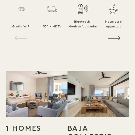
Bluetooth-
Nespresso
Gratis WiFi
55" + HDTV
vloeistofaanrader
apparaat
1 / 10
1 HOMES
BAJA