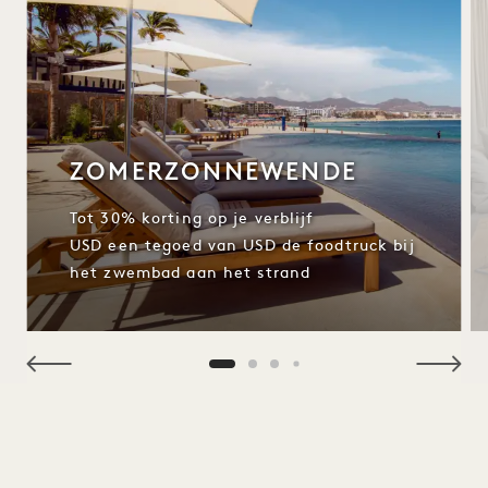
ZOMERZONNEWENDE
Tot 30% korting op je verblijf
USD een tegoed van USD de foodtruck bij
het zwembad aan het strand
NaN / 4