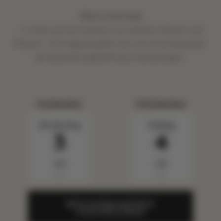
Kleine lettertjes
: U moet op het moment van boeken Mission zijn
Mission ; het tegoed geldt niet voor de kamerprijs,
de bestemmingsheffing of belastingen.
Inchecken
Uitchecken
Donderdag
Vrijdag
3
4
sep
sep
▼
▼
BESCHIKBAARHEID
CONTROLEREN