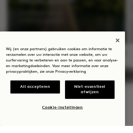
HALLO, AUSTIN
Tot 35% korting op
en $50 hoteltegoed
Wij (en onze partners) gebruiken cookies om informatie te
verzamelen over uw interactie met onze website, om uw
surfervaring te verbeteren en aan te passen, en voor analyse-
NaN / 6
en marketingdoeleinden. Voor meer informatie over onze
privacypraktijken, zie onze
Privacyverklaring
All accepteren
Niet-essentieel
afwijzen
1 Hotel Austin
Cookie-instellingen
BESCHIKBAARHEID CONTROLEREN
96 Red River Street
Austin
,
TX