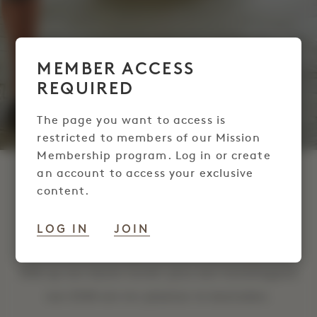
MEMBER ACCESS
REQUIRED
The page you want to access is
restricted to members of our Mission
Membership program. Log in or create
an account to access your exclusive
MISSION BLOOM
content.
LOG IN
JOIN
Maak uw verblijf nog aangenamer met
exclusieve kortingen Mission van maximaal
10% op ons beste tarief, plus een hoteltegoed
van $100 om ter plaatse te besteden.