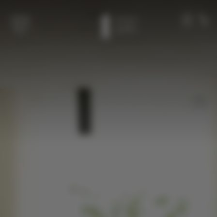
Overslaan naar hoofdinhoud
LEDEN
BEL
MENU