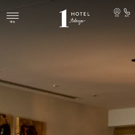
주요 콘텐츠로 건너뛰기
회원
통화
메뉴