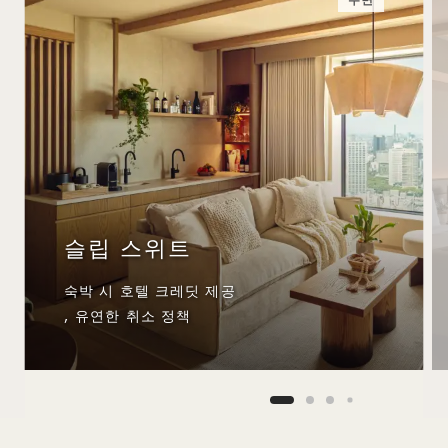
수면
슬립 스위트
숙박 시 호텔 크레딧 제공
, 유연한 취소 정책
NaN / 10