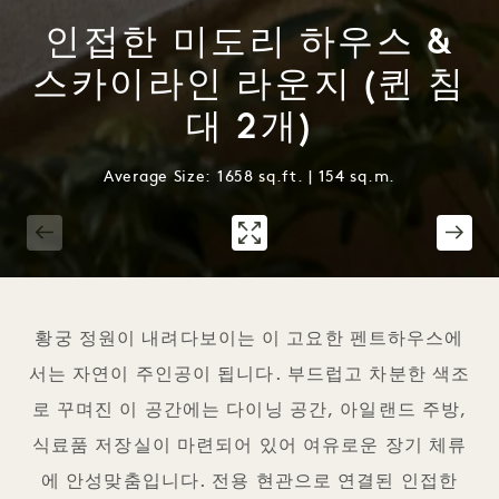
인접한 미도리 하우스 &
스카이라인 라운지 (퀸 침
대 2개)
Average Size: 1658 sq.ft. | 154 sq.m.
1 / 4
황궁 정원이 내려다보이는 이 고요한 펜트하우스에
서는 자연이 주인공이 됩니다. 부드럽고 차분한 색조
로 꾸며진 이 공간에는 다이닝 공간, 아일랜드 주방,
식료품 저장실이 마련되어 있어 여유로운 장기 체류
에 안성맞춤입니다. 전용 현관으로 연결된 인접한