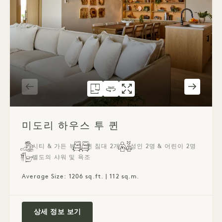
평면도 6076
360도 투어 6076
갤러리 6076
미도리 하우스 (퀸 침대 2
미도리 하우스 (
미도리 하우스 투
1 / 3
미도리 하우스 투 퀸
시티 & 가든 뷰
퀸 침대 2개
성인 2명 & 어린이 2명
별도의 샤워 및 욕조
Average Size: 1206 sq.ft. | 112 sq.m.
미도리 하우스 투 퀸
상세 정보 보기