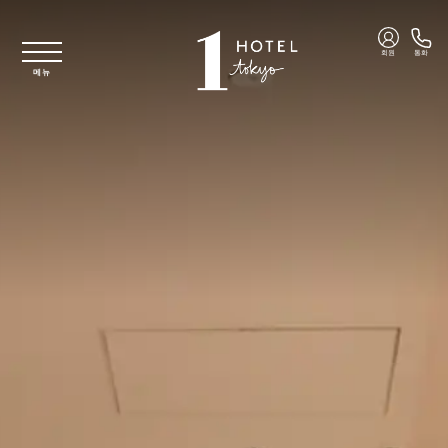
주요 콘텐츠로 건너뛰기
회원
통화
메뉴