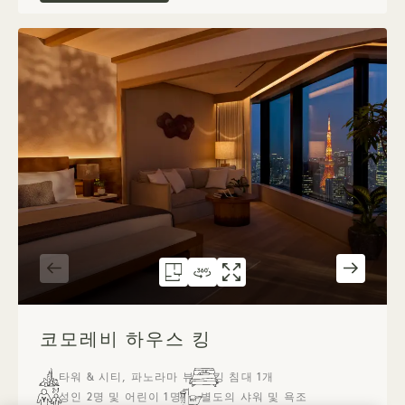
평면도 6077
360도 투어 6077
갤러리 6077
코모레비 하우스 킹
코모레비 하우스
코모레비 하우스
1 / 3
코모레비 하우스 킹
타워 & 시티, 파노라마 뷰
킹 침대 1개
성인 2명 및 어린이 1명
별도의 샤워 및 욕조