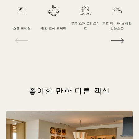
무료 스파 트리트먼
무료 미니바 스낵 &
아
호텔 크레딧
일일 조식 크레딧
트
청량음료
스
1 / 25
좋아할 만한 다른 객실