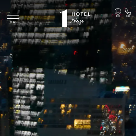
주요 콘텐츠로 건너뛰기
회원
통화
메뉴