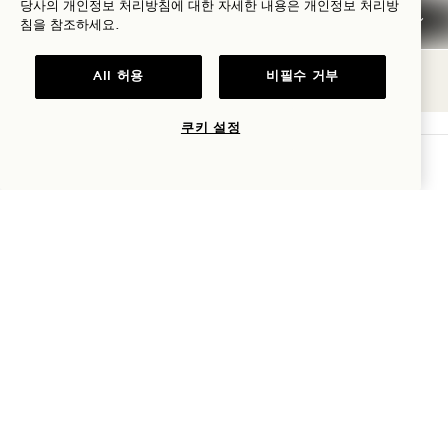
당사의 개인정보 처리방침에 대한 자세한 내용은
개인정보
처리방
NaN / 10
침을 참조하세요.
All 허용
비필수 거부
쿠키 설정
가용성 확인
1 Hotel Tokyo
2-17-22 아카사카
미나토구
,
Tokyo
107-0052
일본
호텔:
+81 3 6441 3040
예약:
0053 165 0243