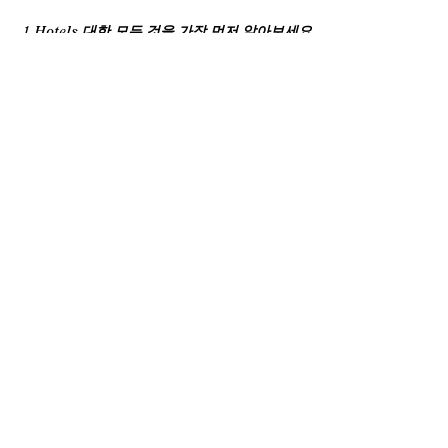
1 Hotels 대한 모든 것을 가장 먼저 알아보세요.
이름
성
이메일
이용약관
및
개인정보처리방침
*에 동의합니다.
동의
1
틱톡
1
유튜
링크
Spotify
Hotel
에서
Hotel
브에
드인
에서
Tokyo
1
Tokyo
서 1
에서
1
인스
Hotels
페이
Hotels
1
Hotels
타그
방문
숙박 가이드
스북
방문
Hotels
방문