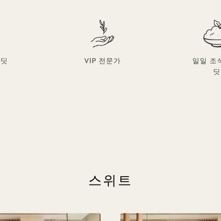
레딧
VIP 전문가
일일 조
딧
스위트