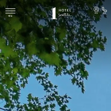
주요 콘텐츠로 건너뛰기
회원
통화
메뉴