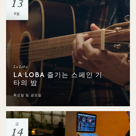
13
8월
La Loba
LA LOBA 즐기는 스페인 기
타의 밤
목요일 및 금요일
금
14