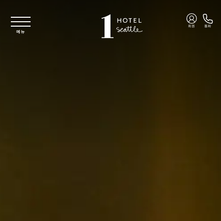
주요 콘텐츠로 건너뛰기
회원
통화
메뉴