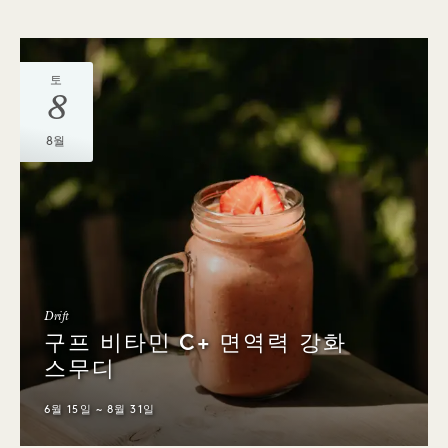
토
8
8월
Drift
구프 비타민 C+ 면역력 강화
스무디
6월 15일 ~ 8월 31일