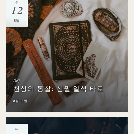
수
12
8월
Drift
천상의 통찰: 신월 일식 타로
8월 12일
목