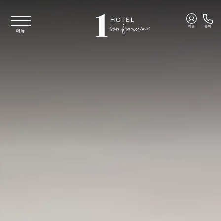
주요 콘텐츠로 건너뛰기
회원
통화
메뉴