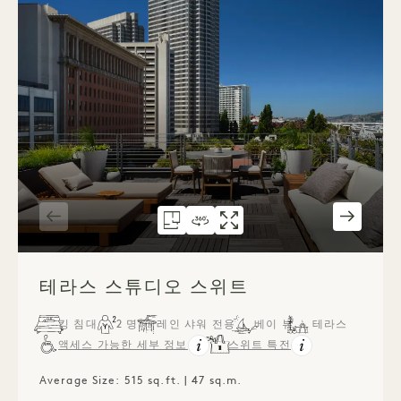
평면도 584
360도 가상 투어 584
갤러리 584
테라스 스튜디오 스위트
테라스 스튜디오 
테라스 스튜
1 / 6
테라스 스튜디오 스위트
킹 침대
2 명
레인 샤워 전용
베이 뷰
테라스
액세스 가능한 세부 정보
스위트 특전
Average Size: 515 sq.ft. | 47 sq.m.