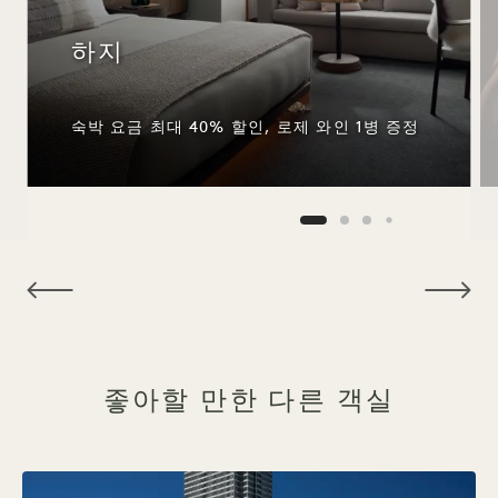
하지
숙박 요금 최대 40% 할인, 로제 와인 1병 증정
NaN / 11
좋아할 만한 다른 객실