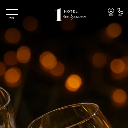
주요 콘텐츠로 건너뛰기
회원
통화
메뉴