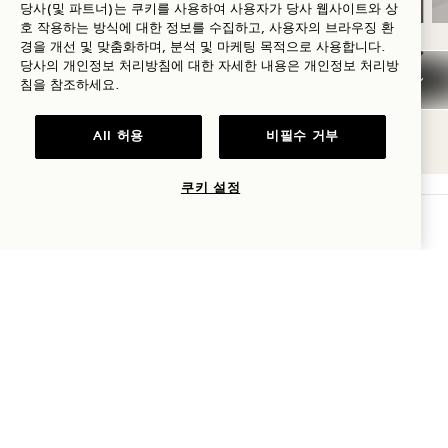
당사(및 파트너)는 쿠키를 사용하여 사용자가 당사 웹사이트와 상
호 작용하는 방식에 대한 정보를 수집하고, 사용자의 브라우징 환
경을 개선 및 맞춤화하며, 분석 및 마케팅 목적으로 사용합니다.
당사의 개인정보 처리방침에 대한 자세한 내용은
개인정보
처리방
NaN / 15
침을 참조하세요.
All 허용
비필수 거부
쿠키 설정
가용성 확인
1 Hotel Nashville
710 데몬브라운 스트리트
Nashville
,
TN
37203
미국
호텔:
+1 615 510 0400
예약: