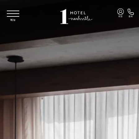
주요 콘텐츠로 건너뛰기
회원
통화
메뉴