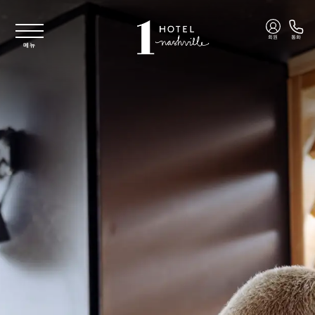
주요 콘텐츠로 건너뛰기
회원
통화
메뉴