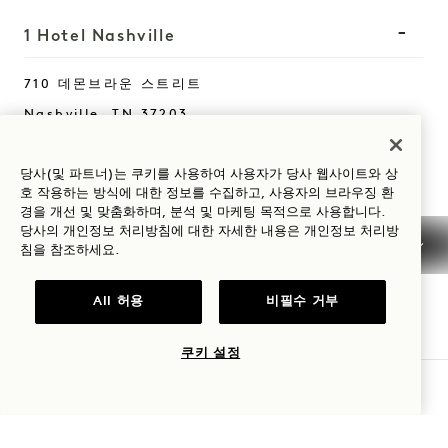
1 Hotel Nashville
710 데몬브라운 스트리트
Nashville
,
TN
37203
미국
호텔:
당사(및 파트너)는 쿠키를 사용하여 사용자가 당사 웹사이트와 상
호 작용하는 방식에 대한 정보를 수집하고, 사용자의 브라우징 환
+1 615 510 0400
경을 개선 및 맞춤화하며, 분석 및 마케팅 목적으로 사용합니다.
당사의 개인정보 처리방침에 대한 자세한 내용은
개인정보
처리방
예약:
침을 참조하세요.
+1 833 624 3111
Nashville
문의하기
All 허용
비필수 거부
정책
언론
쿠키 설정
반려동물 친화
자주 묻는 질문
접근성
가용성 확인