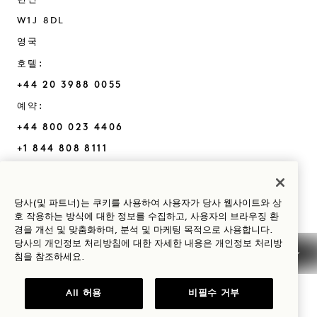
W1J 8DL
영국
호텔:
+44 20 3988 0055
예약:
+44 800 023 4406
+1 844 808 8111
Mayfair
문의하기
정책
언론
당사(및 파트너)는 쿠키를 사용하여 사용자가 당사 웹사이트와 상
반려동물 친화
자주 묻는 질문
호 작용하는 방식에 대한 정보를 수집하고, 사용자의 브라우징 환
경을 개선 및 맞춤화하며, 분석 및 마케팅 목적으로 사용합니다.
접근성
당사의 개인정보 처리방침에 대한 자세한 내용은
개인정보
처리방
침을 참조하세요.
All 허용
비필수 거부