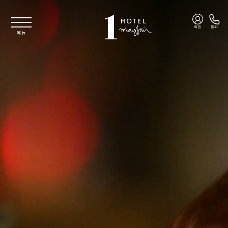
주요 콘텐츠로 건너뛰기
회원
통화
메뉴