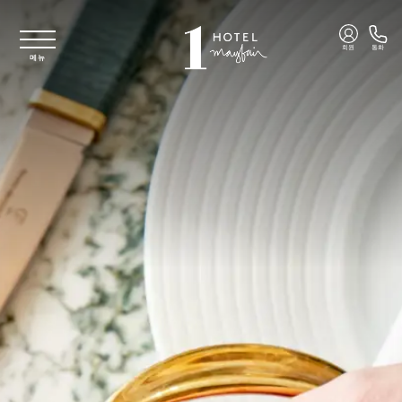
주요 콘텐츠로 건너뛰기
회원
통화
메뉴