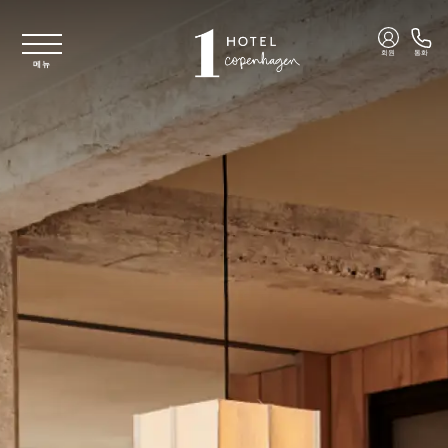
주요 콘텐츠로 건너뛰기
회원
통화
메뉴