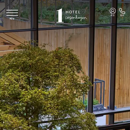
주요 콘텐츠로 건너뛰기
회원
통화
메뉴