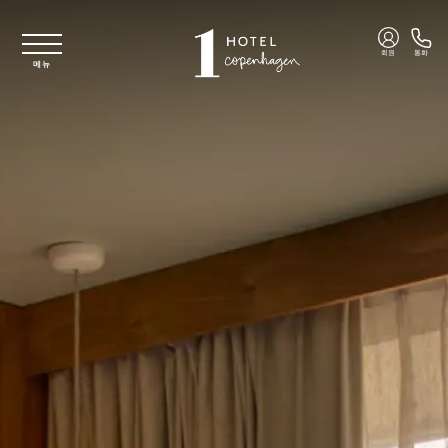
주요 콘텐츠로 건너뛰기
회원
통화
메뉴