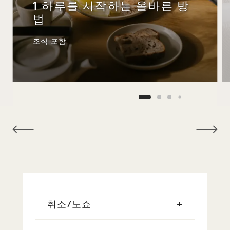
1 하루를 시작하는 올바른 방
법
조식 포함
NaN / 9
취소/노쇼