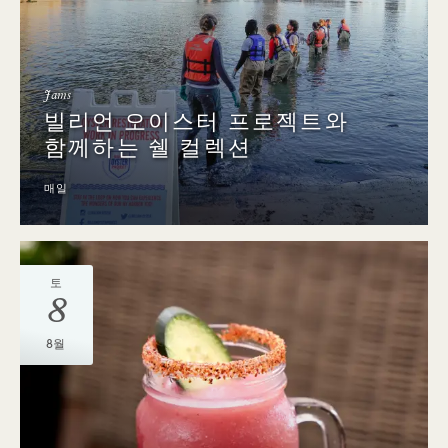
Jams
빌리언 오이스터 프로젝트와
함께하는 쉘 컬렉션
매일
토
8
8월