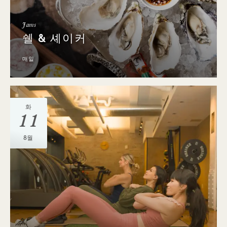
Jams
쉘 & 셰이커
매일
화
11
8월