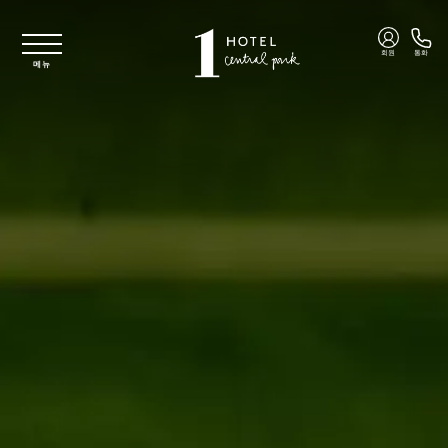
주요 콘텐츠로 건너뛰기
회원
통화
메뉴