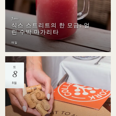
Jams
식스 스트리트의 한 모금: 얼
린 수박 마가리타
매일
토
8
8월