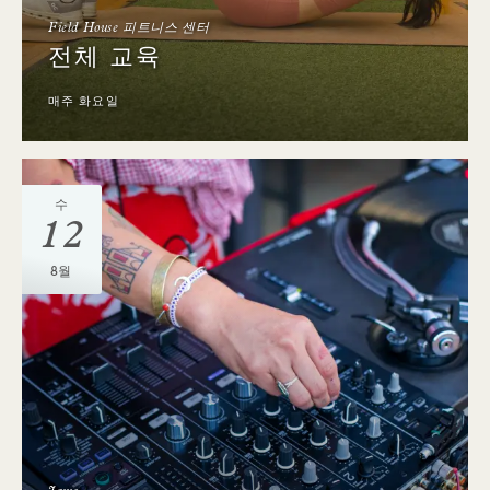
Field House 피트니스 센터
전체 교육
매주 화요일
수
12
8월