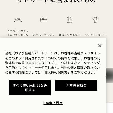
ミニバー・スナッ
ク＆ソフトドリン
ホテル・クレジッ
無料レンタルバイ
ランドリーサービ
ク（無料
ト
ク
ス
当社（および当社のパートナー）は、お客様が当社ウェブサイト
1 / 26
をどのように利用されたかについての情報を収集し、お客様の閲
覧体験を改善およびカスタマイズし、分析およびマーケティング
を目的としてクッキーを使用します。当社の個人情報の取り扱い
に関する詳細については、
個人情報保護方針を
ご覧ください。
すべてのCookiesを許
非本質的拒否
可する
ポリシー詳細
Cookie設定
今すぐ予約