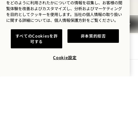
をどのように利用されたかについての情報を収集し、お客様の閲
NaN / 9
覧体験を改善およびカスタマイズし、分析およびマーケティング
を目的としてクッキーを使用します。当社の個人情報の取り扱い
に関する詳細については、
個人情報保護方針を
ご覧ください。
すべてのCookiesを許
非本質的拒否
可する
1 Hotel Copenhagen
Cookie設定
クリスタルガーデン 22, 1172
空室状況を確認する
Copenhagen
デンマーク
ホテル：
+45 33 45 91 00
予約：
+45 33 45 98 00
+1 855 212 0200