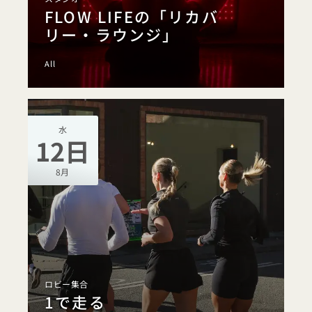
FLOW LIFEの「リカバ
リー・ラウンジ」
All
水
12日
8月
ロビー集合
1で走る