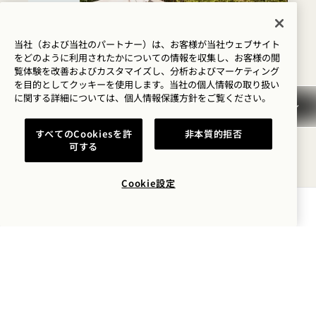
14
8月
当社（および当社のパートナー）は、お客様が当社ウェブサイト
をどのように利用されたかについての情報を収集し、お客様の閲
覧体験を改善およびカスタマイズし、分析およびマーケティング
を目的としてクッキーを使用します。当社の個人情報の取り扱い
に関する詳細については、
個人情報保護方針を
ご覧ください。
PÆRE
バー・テイクオーバー：
すべてのCookiesを許
非本質的拒否
可する
アゴスティーノ・ペロー
ネ
Cookie設定
8月7日
空室状況を確認する
土
15日
8月