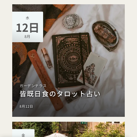
水
12日
8月
ガーデンテラス
皆既日食のタロット占い
8月12日
金