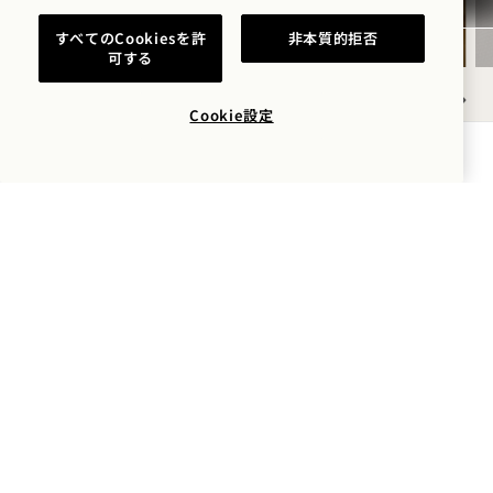
すべてのCookiesを許
非本質的拒否
可する
Cookie設定
NaN / 8
空室状況を確認する
1 Hotel Copenhagen
クリスタルガーデン 22, 1172
Copenhagen
デンマーク
ホテル：
+45 33 45 91 00