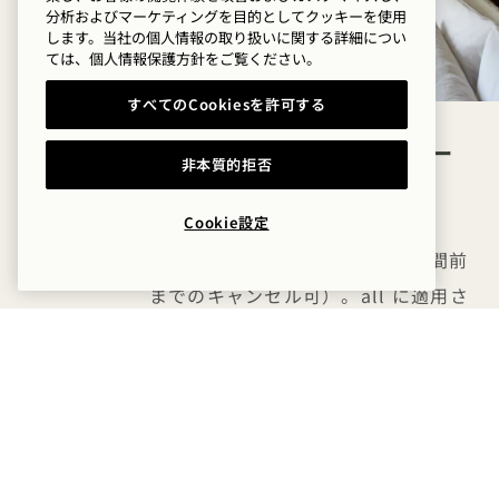
分析およびマーケティングを目的としてクッキーを使用
します。当社の個人情報の取り扱いに関する詳細につい
ては、
個人情報保護方針を
ご覧ください。
すべてのCookiesを許可する
スマートフライヤー
非本質的拒否
優先料金
Cookie設定
即時支払い/返金不可料金（24時間前
までのキャンセル可）。all に適用さ
れます。