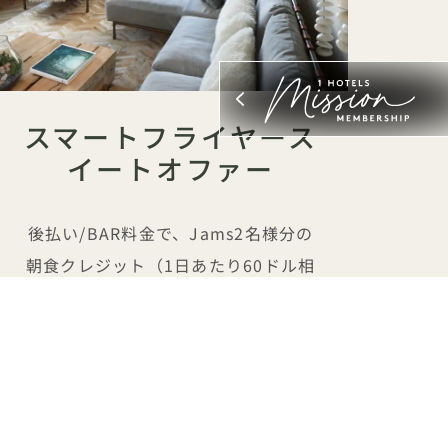
スマートフライヤース
イートオファー
後払い/BAR料金で、Jams2名様分の
朝食クレジット（1日あたり60ドル相
当）に加え、1室につき100ドル相当
の飲食クレジット（1回限り）が付帯
します。Alcove Jr. Suite、City
Suite、Park Suite、Greenhouse
Suite対象となります。